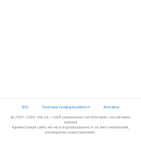
RSS
Політика конфіденційності
Контакти
© 2015–2026, site.ua — клуб українських топ-блогерів i екслюзивнi
новини
Адміністрація сайту не несе відповідальності за зміст матеріалів,
розміщених користувачами.