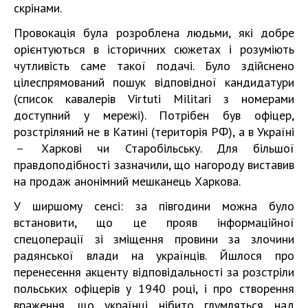
скрінами.
Провокація була розроблена людьми, які добре
орієнтуються в історичних сюжетах і розуміють
чутливість саме такої подачі. Було здійснено
цілеспрямований пошук відповідної кандидатури
(список кавалерів Virtuti Militari з номерами
доступний у мережі). Потрібен був офіцер,
розстріляний не в Катині (територія РФ), а в Україні
－ Харкові чи Старобільську. Для більшої
правдоподібності зазначили, що нагороду виставив
на продаж анонімний мешканець Харкова.
У ширшому сенсі: за півгодини можна було
встановити, що це прояв інформаційної
спецоперації зі зміщення провини за злочини
радянської влади на українців. Йшлося про
перенесення акценту відповідальності за розстріли
польських офіцерів у 1940 році, і про створення
враження, що українці нібито глумляться над