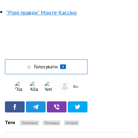
"Різні правди" Монте-Кассіно
Голосувати
4
Всі
Теги
Політика
Польща
Історія