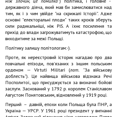
ніж злочин, це помилка
") політика, і головне -
державного діяча, який мав би замислюватися над
тим, як і з чим увійде "на скрижалі Історії". Адже
основні "електоральні плоди" таких кроків зберуть
сили радикальніші, ніж PiS. А їхнє посилення та
прихід до влади загрожуватимуть катастрофою, що
виходитиме за межі Польщі.
Політику залишу політологам:-).
Проте, як нереєстровий історик нагадаю про два
повчальні епізоди, пов'язаних з іншим польським
орденом — Virtuti Militari (
лат.
"За військову
доблесть"). Це найвища військова відзнака Речі
Посполитої, що присуджується за визначні бойові
заслуги. Заснований у 1792 р. королем Станіславом
Августом Понятовським, відновлений у 1919 році.
Перший － давній, епохи коли Польща була ПНР, а
Україна — УРСР. У 1961 році президент у вигнанні
Авґуст Залеський відзначив цією нагородою Павла