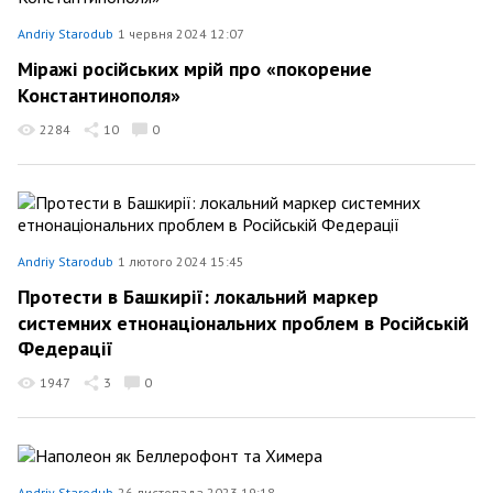
Andriy Starodub
1 червня 2024 12:07
Міражі російських мрій про «покорение
Константинополя»
2284
10
0
Andriy Starodub
1 лютого 2024 15:45
Протести в Башкирії: локальний маркер
системних етнонаціональних проблем в Російській
Федерації
1947
3
0
Andriy Starodub
26 листопада 2023 19:18