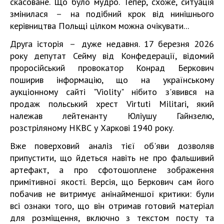
скасоване. Що було мудро. Тепер, схоже, ситуація
змінилася － на подібний крок від нинішнього
керівництва Польщі цілком можна очікувати...
Друга історія － дуже недавня. 17 березня 2026
року депутат Сейму від Конфедерації, відомий
проросійський провокатор Конрад Беркович
поширив інформацію, що на українському
аукціонному сайті "Violity" нібито з'явився на
продаж польський хрест Virtuti Militari, який
належав лейтенанту Юліушу Гайнзелю,
розстріляному НКВС у Харкові 1940 року.
Вже поверховий аналіз тієї об'яви дозволяв
припустити, що йдеться навіть не про фальшивий
артефакт, а про сфотошоплене зображення
примітивної якості. Версія, що Беркович сам його
побачив не витримує анінайменшої критики: були
всі ознаки того, що він отримав готовий матеріал
для розміщення, включно з текстом посту та