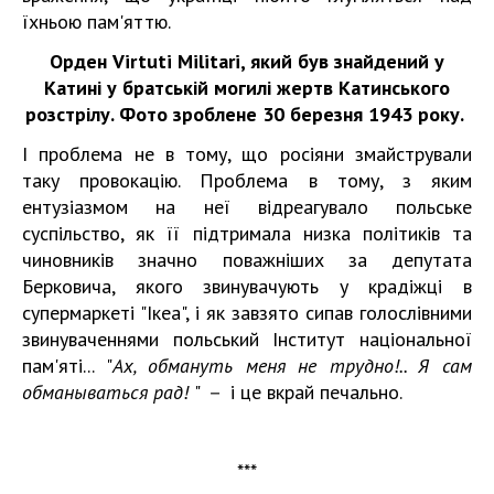
їхньою пам'яттю.
Орден Virtuti Militari, який був знайдений у
Катині у братській могилі жертв Катинського
розстрілу. Фото зроблене 30 березня 1943 року.
І проблема не в тому, що росіяни змайстрували
таку провокацію. Проблема в тому, з яким
ентузіазмом на неї відреагувало польське
суспільство, як її підтримала низка політиків та
чиновників значно поважніших за депутата
Берковича, якого звинувачують у крадіжці в
супермаркеті "Ікеа", і як завзято сипав голослівними
звинуваченнями польський Інститут національної
пам'яті... "
Ах, обмануть меня не трудно!.. Я сам
обманываться рад!
" － і це вкрай печально.
***