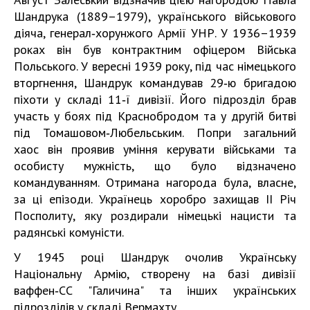
Шандрука (1889–1979), українського військового
діяча, генерал‑хорунжого Армії УНР. У 1936–1939
роках він був контрактним офіцером Війська
Польського. У вересні 1939 року, під час німецького
вторгнення, Шандрук командував 29‑ю бригадою
піхоти у складі 11‑ї дивізії. Його підрозділ брав
участь у боях під Краснобродом та у другій битві
під Томашовом‑Любельським. Попри загальний
хаос він проявив уміння керувати військами та
особисту мужність, що було відзначено
командуванням. Отримана нагорода була, власне,
за ці епізоди. Українець хоробро захищав ІІ Річ
Посполиту, яку роздирали німецькі нацисти та
радянські комуністи.
У 1945 році Шандрук очолив Українську
Національну Армію, створену на базі дивізії
ваффен‑СС "Галичина" та інших українських
підрозділів у складі Вермахту.