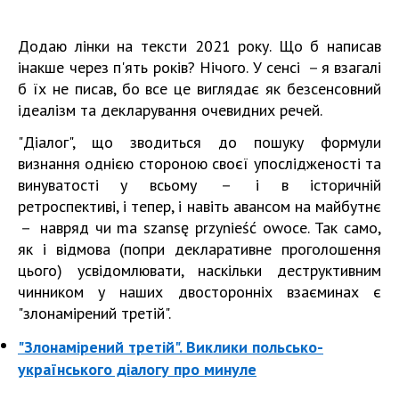
Додаю лінки на тексти 2021 року. Що б написав
інакше через п'ять років? Нічого. У сенсі －я взагалі
б їх не писав, бо все це виглядає як безсенсовний
ідеалізм та декларування очевидних речей.
"Діалог", що зводиться до пошуку формули
визнання однією стороною своєї упослідженості та
винуватості у всьому － і в історичній
ретроспективі, і тепер, і навіть авансом на майбутнє
－ навряд чи ma szansę przynieść owoce. Так само,
як і відмова (попри декларативне проголошення
цього) усвідомлювати, наскільки деструктивним
чинником у наших двосторонніх взаєминах є
"злонамірений третій".
"Злонамірений третій". Виклики польсько-
українського діалогу про минуле