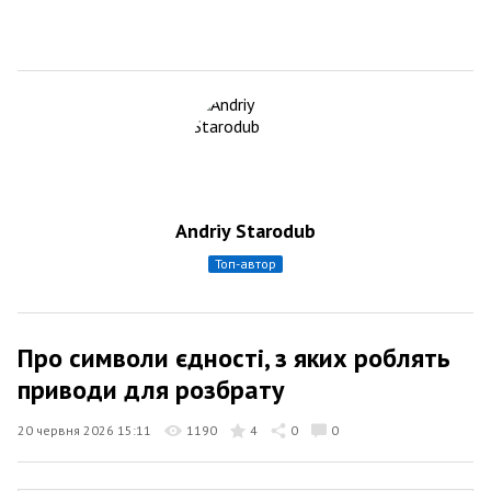
Andriy Starodub
топ-автор
Про символи єдності, з яких роблять
приводи для розбрату
20 червня 2026 15:11
1190
4
0
0