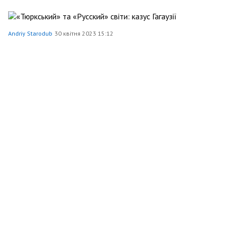
Andriy Starodub
30 квітня 2023 15:12
«Тюркський» та «Русский» світи: казус Гагаузії
5539
39
0
Andriy Starodub
7 лютого 2023 13:03
«Спільні радощі та невдачі». Витоки союзу
Московського патріархату та радянської влади
4046
93
0
Andriy Starodub
28 грудня 2022 14:22