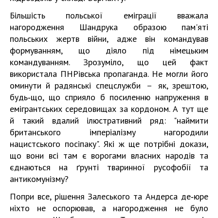
Більшість польської еміграції вважала
нагородження Шандрука образою пам'яті
польських жертв війни, адже він командував
формуванням, що діяло під німецьким
командуванням. Зрозуміло, що цей факт
використала ПНРівська пропаганда. Не могли його
оминути й радянські спецслужби － як, зрештою,
будь‑що, що сприяло б посиленню напруження в
емігрантських середовищах за кордоном. А тут ще
й такий вдалий ілюстративний ряд: "наймити
британського імперіалізму нагородили
нацистського посіпаку". Які ж ще потрібні докази,
що вони всі там є ворогами власних народів та
єднаються на ґрунті тваринної русофобії та
антикомунізму?
Попри все, рішення Залеського та Андерса де‑юре
ніхто не оспорював, а нагородження не було