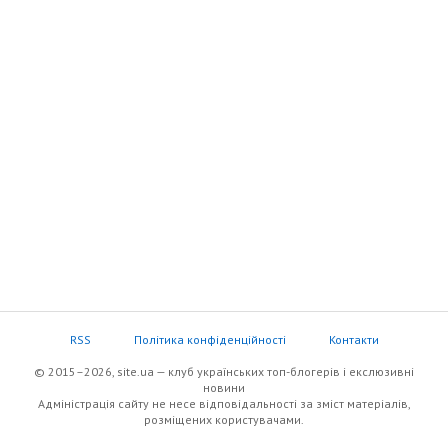
RSS
Політика конфіденційності
Контакти
© 2015–2026, site.ua — клуб українських топ-блогерів i екслюзивнi
новини
Адміністрація сайту не несе відповідальності за зміст матеріалів,
розміщених користувачами.