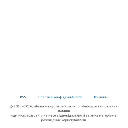
RSS
Політика конфіденційності
Контакти
© 2015–2026, site.ua — клуб українських топ-блогерів i екслюзивнi
новини
Адміністрація сайту не несе відповідальності за зміст матеріалів,
розміщених користувачами.