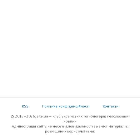
RSS
Політика конфіденційності
Контакти
© 2015–2026, site.ua — клуб українських топ-блогерів i екслюзивнi
новини
Адміністрація сайту не несе відповідальності за зміст матеріалів,
розміщених користувачами.