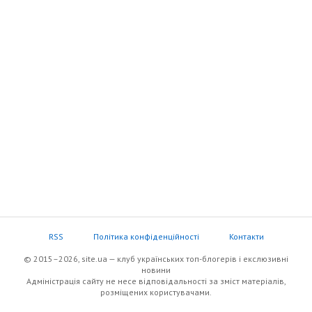
RSS
Політика конфіденційності
Контакти
© 2015–2026, site.ua — клуб українських топ-блогерів i екслюзивнi
новини
Адміністрація сайту не несе відповідальності за зміст матеріалів,
розміщених користувачами.