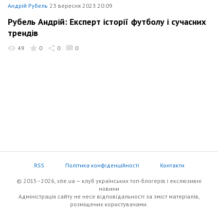
Андрій Рубель
23 вересня 2023 20:09
Рубель Андрій: Експерт історії футболу і сучасних
трендів
49
0
0
0
RSS
Політика конфіденційності
Контакти
© 2015–2026, site.ua — клуб українських топ-блогерів i екслюзивнi
новини
Адміністрація сайту не несе відповідальності за зміст матеріалів,
розміщених користувачами.