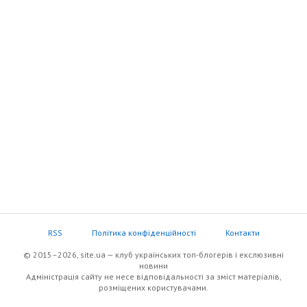
RSS
Політика конфіденційності
Контакти
© 2015–2026, site.ua — клуб українських топ-блогерів i екслюзивнi
новини
Адміністрація сайту не несе відповідальності за зміст матеріалів,
розміщених користувачами.