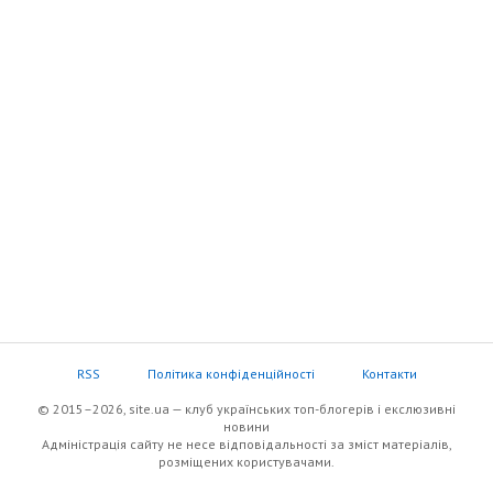
RSS
Політика конфіденційності
Контакти
© 2015–2026, site.ua — клуб українських топ-блогерів i екслюзивнi
новини
Адміністрація сайту не несе відповідальності за зміст матеріалів,
розміщених користувачами.