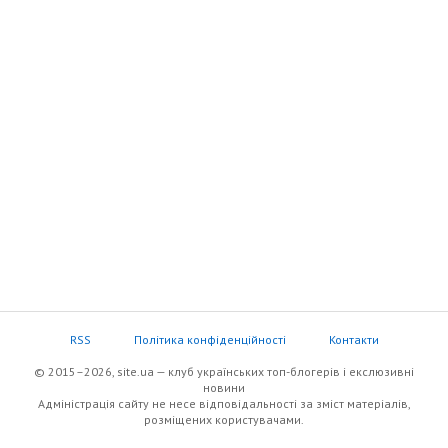
RSS
Політика конфіденційності
Контакти
© 2015–2026, site.ua — клуб українських топ-блогерів i екслюзивнi
новини
Адміністрація сайту не несе відповідальності за зміст матеріалів,
розміщених користувачами.