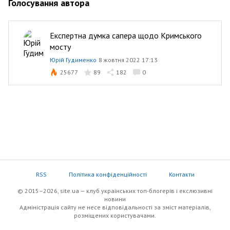
Голосування автора
Експертна думка сапера щодо Кримського
мосту
Юрій Гудименко
8 жовтня 2022 17:13
25677
89
182
0
RSS
Політика конфіденційності
Контакти
© 2015–2026, site.ua — клуб українських топ-блогерів i екслюзивнi
новини
Адміністрація сайту не несе відповідальності за зміст матеріалів,
розміщених користувачами.