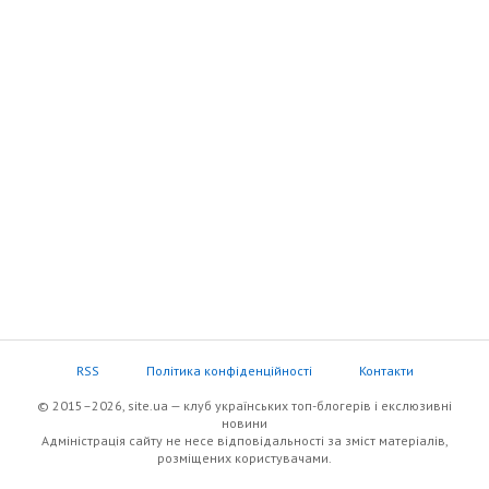
RSS
Політика конфіденційності
Контакти
© 2015–2026, site.ua — клуб українських топ-блогерів i екслюзивнi
новини
Адміністрація сайту не несе відповідальності за зміст матеріалів,
розміщених користувачами.