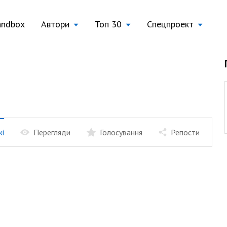
andbox
Автори
Топ 30
Спецпроект
жі
Перегляди
Голосування
Репости