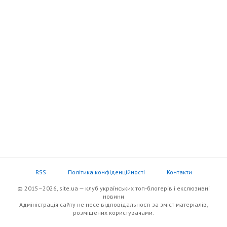
RSS
Політика конфіденційності
Контакти
© 2015–2026, site.ua — клуб українських топ-блогерів i екслюзивнi
новини
Адміністрація сайту не несе відповідальності за зміст матеріалів,
розміщених користувачами.