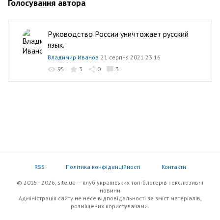
Голосування автора
Руководство России уничтожает русский
язык.
Владимир Иванов
21 серпня 2021 23:16
95
3
0
3
RSS
Політика конфіденційності
Контакти
© 2015–2026, site.ua — клуб українських топ-блогерів i екслюзивнi
новини
Адміністрація сайту не несе відповідальності за зміст матеріалів,
розміщених користувачами.