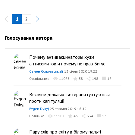
1
2
Голосування автора
Почему антивакцинаторы хуже
антисемитов и почему не прав Бигус
Семен Єсилевський
13 січня 2020 19:22
Суспільство
11076
38
198
17
Весняне дежавю: ветерани гуртуються
проти капітуляції
Evgen Dykyj
25 травня 2019 16:49
Політика
11182
46
334
13
Пару слів про еліту в білому пальті