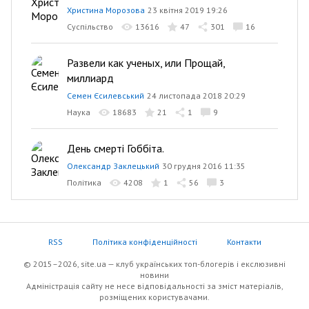
Христина Морозова
23 квітня 2019 19:26
Суспільство
13616
47
301
16
Развели как ученых, или Прощай,
миллиард
Семен Єсилевський
24 листопада 2018 20:29
Наука
18683
21
1
9
День смерті Гоббіта.
Олександр Заклецький
30 грудня 2016 11:35
Політика
4208
1
56
3
RSS
Політика конфіденційності
Контакти
© 2015–2026, site.ua — клуб українських топ-блогерів i екслюзивнi
новини
Адміністрація сайту не несе відповідальності за зміст матеріалів,
розміщених користувачами.