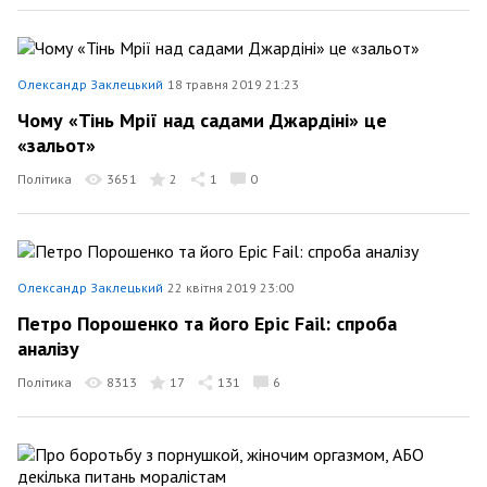
Олександр Заклецький
18 травня 2019 21:23
Чому «Тінь Мрії над садами Джардіні» це
«зальот»
Політика
3651
2
1
0
Олександр Заклецький
22 квітня 2019 23:00
Петро Порошенко та його Epic Fail: спроба
аналізу
Політика
8313
17
131
6