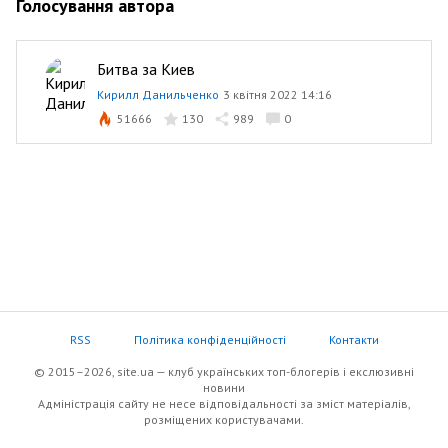
Голосування автора
Битва за Киев
Кирилл Данильченко
3 квітня 2022 14:16
51666
130
989
0
RSS
Політика конфіденційності
Контакти
© 2015–2026, site.ua — клуб українських топ-блогерів i екслюзивнi
новини
Адміністрація сайту не несе відповідальності за зміст матеріалів,
розміщених користувачами.