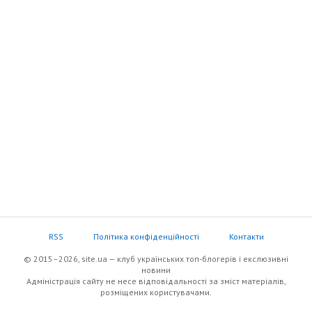
RSS
Політика конфіденційності
Контакти
© 2015–2026, site.ua — клуб українських топ-блогерів i екслюзивнi
новини
Адміністрація сайту не несе відповідальності за зміст матеріалів,
розміщених користувачами.