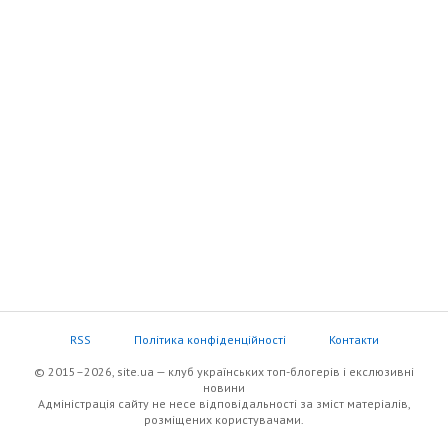
RSS
Політика конфіденційності
Контакти
© 2015–2026, site.ua — клуб українських топ-блогерів i екслюзивнi
новини
Адміністрація сайту не несе відповідальності за зміст матеріалів,
розміщених користувачами.