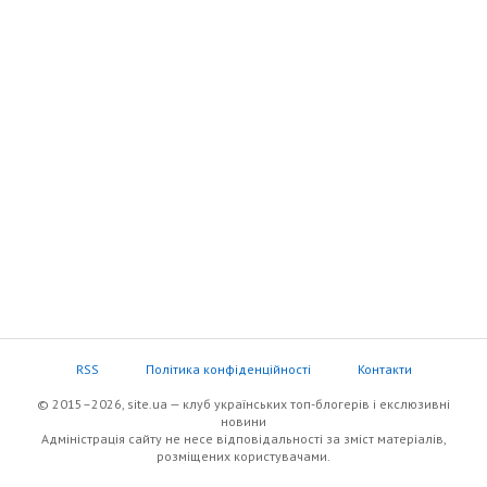
RSS
Політика конфіденційності
Контакти
© 2015–2026, site.ua — клуб українських топ-блогерів i екслюзивнi
новини
Адміністрація сайту не несе відповідальності за зміст матеріалів,
розміщених користувачами.