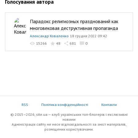
Голосування автора
Парадокс религиозных празднований как
многовековая деструктивная пропаганда
Александр Коваленко
18 грудня 2022 09:42
15266
48
681
0
RSS
Політика конфіденційності
Контакти
© 2015–2026, site.ua — клуб українських топ-блогерів i екслюзивнi
новини
Адміністрація сайту не несе відповідальності за зміст матеріалів,
розміщених користувачами.