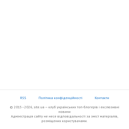
RSS
Політика конфіденційності
Контакти
© 2015–2026, site.ua — клуб українських топ-блогерів i екслюзивнi
новини
Адміністрація сайту не несе відповідальності за зміст матеріалів,
розміщених користувачами.