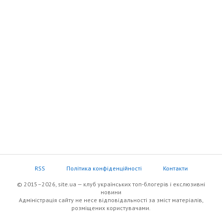
RSS
Політика конфіденційності
Контакти
© 2015–2026, site.ua — клуб українських топ-блогерів i екслюзивнi
новини
Адміністрація сайту не несе відповідальності за зміст матеріалів,
розміщених користувачами.