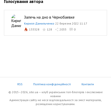
Голосування автора
Залечь на дно в Чернобаевке
Кирилл Данильченко
22 березня 2022 11:17
133328
128
2033
0
RSS
Політика конфіденційності
Контакти
© 2015–2026, site.ua — клуб українських топ-блогерів i екслюзивнi
новини
Адміністрація сайту не несе відповідальності за зміст матеріалів,
розміщених користувачами.