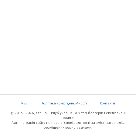
RSS
Політика конфіденційності
Контакти
© 2015–2026, site.ua — клуб українських топ-блогерів i екслюзивнi
новини
Адміністрація сайту не несе відповідальності за зміст матеріалів,
розміщених користувачами.