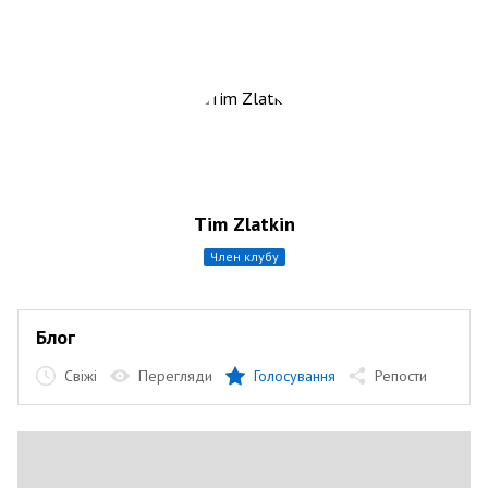
Tim Zlatkin
член клубу
Блог
Свіжі
Перегляди
Голосування
Репости