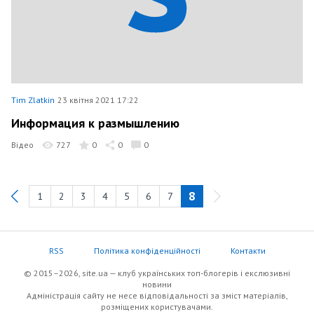
Tim Zlatkin
23 квітня 2021 17:22
Информация к размышлению
Відео
727
0
0
0
8
1
2
3
4
5
6
7
Previous
RSS
Політика конфіденційності
Контакти
© 2015–2026, site.ua — клуб українських топ-блогерів i екслюзивнi
новини
Адміністрація сайту не несе відповідальності за зміст матеріалів,
розміщених користувачами.