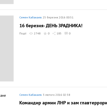
Семен Кабакаев
25 березня 2016 00:51
16 березня- ДЕНЬ ЗРАДНИКА!
Події
2748
0
185
0
Семен Кабакаев
3 лютого 2016 02:58
Командир армии ЛНР и зам главтеррори