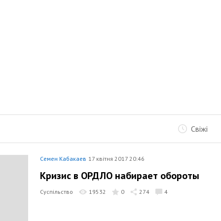
Свіжі
Семен Кабакаев
17 квітня 2017 20:46
Кризис в ОРДЛО набирает обороты
Суспільство
19532
0
274
4