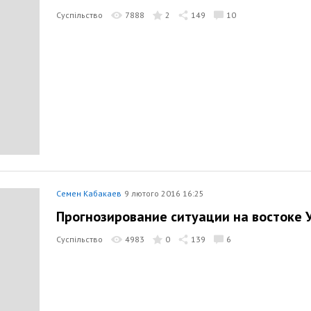
Суспільство
7888
2
149
10
Семен Кабакаев
9 лютого 2016 16:25
Прогнозирование ситуации на востоке 
Суспільство
4983
0
139
6