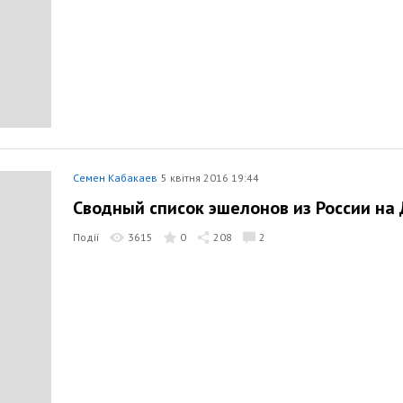
Семен Кабакаев
5 квітня 2016 19:44
Сводный список эшелонов из России на 
Події
3615
0
208
2