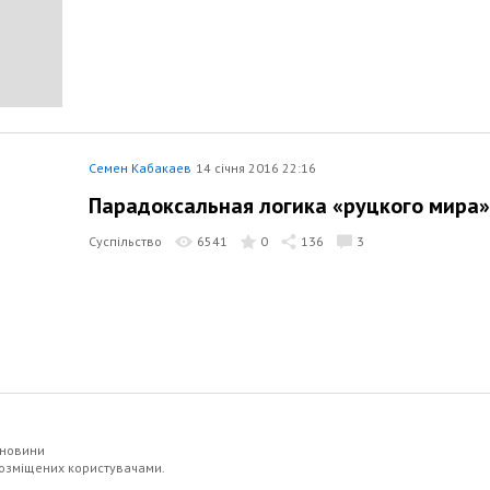
Семен Кабакаев
14 січня 2016 22:16
Парадоксальная логика «руцкого мира»
Суспільство
6541
0
136
3
 новини
 розміщених користувачами.