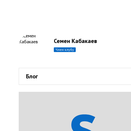
Семен Кабакаев
член клубу
Блог