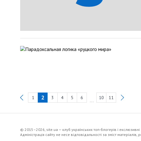
2
1
3
4
5
6
10
11
Previous
© 2015–2026, site.ua — клуб українських топ-блогерів i екслюзивнi
Адміністрація сайту не несе відповідальності за зміст матеріалів,