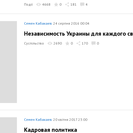
Події
4668
0
181
4
Семен Кабакаев
24 серпня 2016 00:04
Независимость Украины для каждого св
Суспільство
2690
0
170
0
Семен Кабакаев
20 квітня 2017 23:00
Кадровая политика