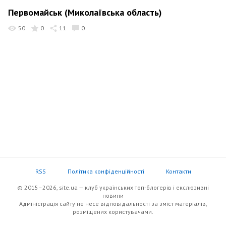
Первомайськ (Миколаївська область)
50
0
11
0
RSS
Політика конфіденційності
Контакти
© 2015–2026, site.ua — клуб українських топ-блогерів i екслюзивнi
новини
Адміністрація сайту не несе відповідальності за зміст матеріалів,
розміщених користувачами.