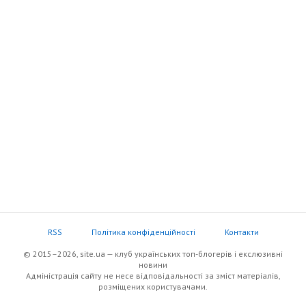
RSS
Політика конфіденційності
Контакти
© 2015–2026, site.ua — клуб українських топ-блогерів i екслюзивнi
новини
Адміністрація сайту не несе відповідальності за зміст матеріалів,
розміщених користувачами.