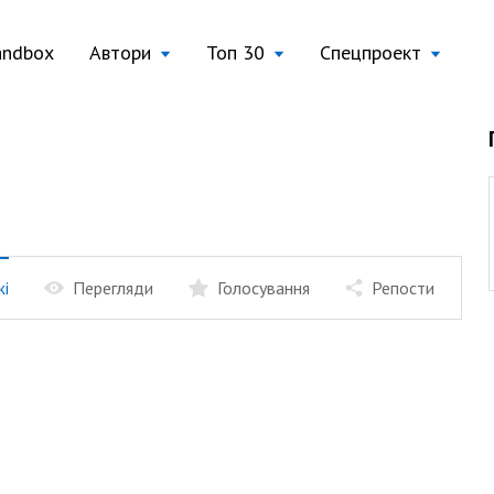
andbox
Автори
Топ 30
Спецпроект
жі
Перегляди
Голосування
Репости