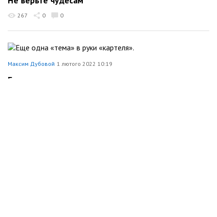
Не верьте чудесам
267
0
0
Максим Дубовой
1 лютого 2022 10:19
Еще одна «тема» в руки «картеля».
Економіка
215
0
0
Максим Дубовой
31 січня 2022 13:15
Расходы на кейтеринг, банкеты и бесконечные
съемки. Куда еще уйдут деньги Киевской
области?
148
0
0