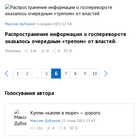
Максим Дубовой
1 грудня 2021 12:54
Распространение информации о госперевороте
оказалось очередным «трепом» от властей.
Політика
142
0
0
0
6
1
2
5
7
8
9
10
Previous
Голосування автора
Куплю «каплю в море» — дорого.
Максим Дубовой
25 січня 2022 11:47
231
4
0
0