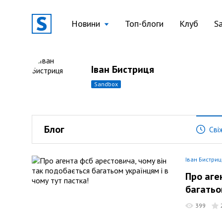
Новини
Топ-блоги
Клуб
S
Іван Бистриця
sandbox
Блог
Сві
Іван Бистриц
Про аге
багатьо
399