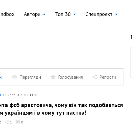
andbox
Автори
Топ 30
Спецпроект
жі
Перегляди
Голосування
Репости
я
15 червня 2022 11:49
нта фсб арестовича, чому він так подобається
м українцям і в чому тут пастка!
2
1
0