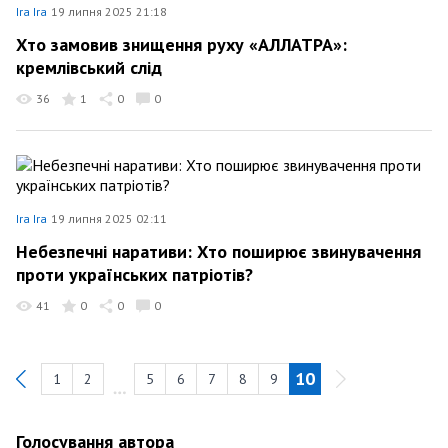
Ira Ira
19 липня 2025 21:18
Хто замовив знищення руху «АЛЛАТРА»:
кремлівський слід
36
1
0
0
Ira Ira
19 липня 2025 02:11
Небезпечні наративи: Хто поширює звинувачення
проти українських патріотів?
41
0
0
0
10
1
2
5
6
7
8
9
Previous
Голосування автора