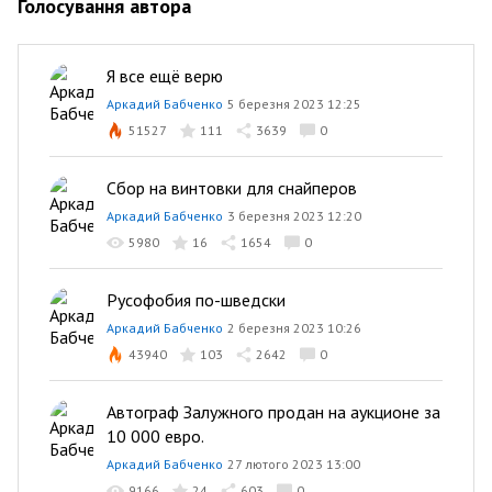
Голосування автора
Я все ещё верю
Аркадий Бабченко
5 березня 2023 12:25
51527
111
3639
0
Сбор на винтовки для снайперов
Аркадий Бабченко
3 березня 2023 12:20
5980
16
1654
0
Русофобия по-шведски
Аркадий Бабченко
2 березня 2023 10:26
43940
103
2642
0
Автограф Залужного продан на аукционе за
10 000 евро.
Аркадий Бабченко
27 лютого 2023 13:00
9166
24
603
0