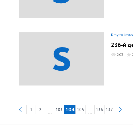
Dmytro Levus
236-й д
203
104
1
2
103
105
136
137
Previous