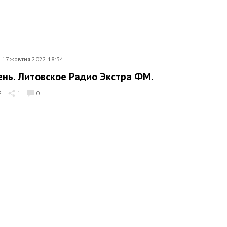
17 жовтня 2022 18:34
ень. Литовское Радио Экстра ФМ.
2
1
0