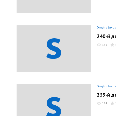
Dmytro Levus
240-й д
155
Dmytro Levus
239-й д
162