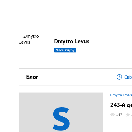
Dmytro Levus
член клубу
Блог
Сві
Dmytro Levus
243-й д
147