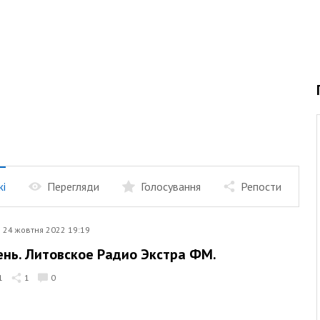
жі
Перегляди
Голосування
Репости
24 жовтня 2022 19:19
ень. Литовское Радио Экстра ФМ.
1
1
0