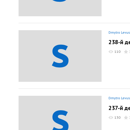
Dmytro Levus
238-й д
110
Dmytro Levus
237-й д
130