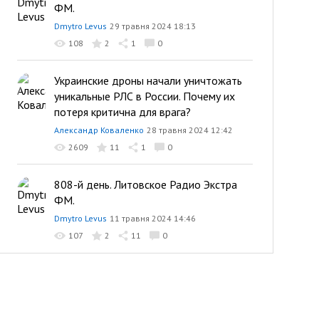
ФМ.
Dmytro Levus
29 травня 2024 18:13
108
2
1
0
Украинские дроны начали уничтожать
уникальные РЛС в России. Почему их
потеря критична для врага?
Александр Коваленко
28 травня 2024 12:42
2609
11
1
0
808-й день. Литовское Радио Экстра
ФМ.
Dmytro Levus
11 травня 2024 14:46
107
2
11
0