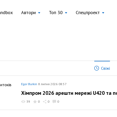
andbox
Автори
Топ 30
Спецпроект
Свіжі
Egor Burkin
8 липня 2026 08:57
Хімпром 2026 арешти мережі U420 та п
39
0
0
0