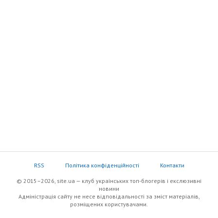
RSS
Політика конфіденційності
Контакти
© 2015–2026, site.ua — клуб українських топ-блогерів i екслюзивнi
новини
Адміністрація сайту не несе відповідальності за зміст матеріалів,
розміщених користувачами.