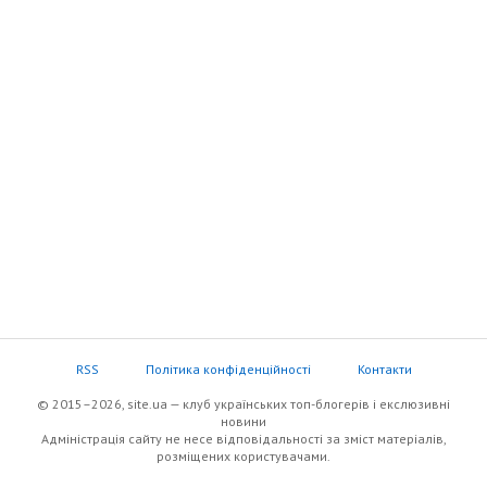
RSS
Політика конфіденційності
Контакти
© 2015–2026, site.ua — клуб українських топ-блогерів i екслюзивнi
новини
Адміністрація сайту не несе відповідальності за зміст матеріалів,
розміщених користувачами.