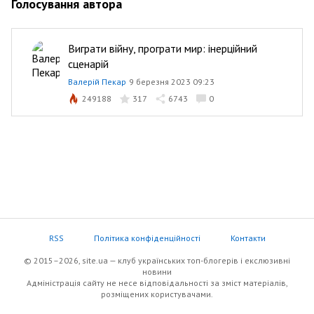
Голосування автора
Виграти війну, програти мир: інерційний
сценарій
Валерій Пекар
9 березня 2023 09:23
249188
317
6743
0
RSS
Політика конфіденційності
Контакти
© 2015–2026, site.ua — клуб українських топ-блогерів i екслюзивнi
новини
Адміністрація сайту не несе відповідальності за зміст матеріалів,
розміщених користувачами.