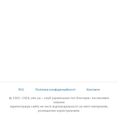
RSS
Політика конфіденційності
Контакти
© 2015–2026, site.ua — клуб українських топ-блогерів i екслюзивнi
новини
Адміністрація сайту не несе відповідальності за зміст матеріалів,
розміщених користувачами.